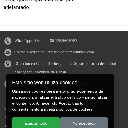
adelantado
WhatsApp/teléfono:
+86 13526615783
Correo electrónico:
ventas@doingmachinery.com
Dirección en China: Jincheng Times Square, distrito de Jinshui,
Zhengzhou, provincia de Henan
Este sitio web utiliza cookies
Dirección en Nigeria: Estado de Ogun, Nigeria
Utilizamos cookies para mejorar su experiencia de
navegación, analizar el tráfico del sitio y personalizar
el contenido. Al hacer clic Acepto das tu
Cassava Processing Machine
consentimiento a nuestra política de cookies.
Machine De Traitement Du Manioc
aceptar todo
No aceptado
Máquina de procesamiento de yuca