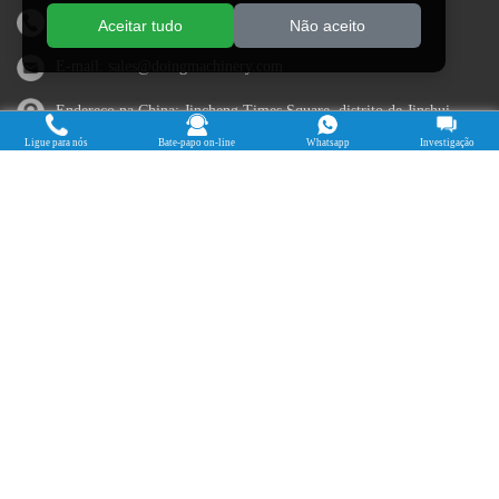
WhatsApp/telefone:
+86 13526615783
Aceitar tudo
Não aceito
E-mail:
sales@doingmachinery.com
Endereço na China: Jincheng Times Square, distrito de Jinshui,
Zhengzhou, província de Henan
Ligue para nós
Bate-papo on-line
Whatsapp
Investigação
Endereço na Nigéria: Estado de Ogun, Nigéria
Cassava Processing Machine
Machine De Traitement Du Manioc
Máquina de procesamiento de yuca
Máy chế biến sắn
Mesin pengolah singkong
เครื่องแปรรูปมันสำปะหลัง
Máquina de Processamento de Mandioca