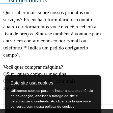
Lista de contatos
Quer saber mais sobre nossos produtos ou
serviços? Preencha o formulário de contato
abaixo e retornaremos você e você receberá a
lista de preços. Sinta-se também à vontade para
entrar em contato conosco por e-mail ou
telefone.( * Indica um pedido obrigatório
campo).
Você quer comprar máquina?
Sim, quero comprar máquina
Não, eu quero aprender com mais
Este site usa cookies
antecedência
Utilizamos cookies para melhorar a sua experiência
de navegação, analisar o tráfego do site e
personalizar o conteúdo. Ao clicar aceita que você
concorda com nossa política de cookies.