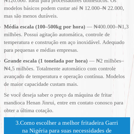
₦120.000. Ideal para processadores domésticos. Os
modelos básicos podem custar até ₦ 12.000–₦ 22.000,
mas são menos duráveis.
Média escala (100–500kg por hora)
— ₦400.000–₦1,3
milhões. Possui agitação automática, controle de
temperatura e construção em aço inoxidável. Adequado
para pequenas e médias empresas.
Grande escala (1 tonelada por hora)
— ₦2 milhões–
₦4,5 milhões. Totalmente automático com controle
avançado de temperatura e operação contínua. Modelos
de maior capacidade custam mais.
Se você deseja saber o preço da máquina de fritar
mandioca Henan Jinrui, entre em contato conosco para
obter a última cotação.
3.Como escolher a melhor fritadeira Garri
na Nigéria para suas necessidades de