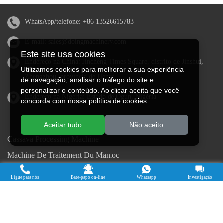
WhatsApp/telefone:
+86 13526615783
E-mail:
sales@doingmachinery.com
Este site usa cookies
Endereço na China: Jincheng Times Square, distrito de Jinshui,
Utilizamos cookies para melhorar a sua experiência
Zhengzhou, província de Henan
de navegação, analisar o tráfego do site e
personalizar o conteúdo. Ao clicar aceita que você
Endereço na Nigéria: Estado de Ogun, Nigéria
concorda com nossa política de cookies.
Aceitar tudo
Não aceito
Cassava Processing Machine
Machine De Traitement Du Manioc
Máquina de procesamiento de yuca
Ligue para nós
Bate-papo on-line
Whatsapp
Investigação
Máy chế biến sắn
Mesin pengolah singkong
เครื่องแปรรูปมันสำปะหลัง