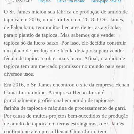
2022-06-07
Projeto
Deixe um recado
Bate-papo on-line
O Sr. James iniciou sua fábrica de produção de amido de
tapioca em 2016, o que foi feito em 2018. O Sr. James,
de Pakanbaru, tem muitos hectares de terras agrícolas
para o plantio de tapioca. Mas sabemos que vender
tapioca só dá lucro baixo. Por isso, ele decidiu construir
um plano de produção de fécula de tapioca para vender
fécula de tapioca e obter mais lucro. Afinal, o amido de
tapioca tem um mercado promissor no mundo para seus
diversos usos.
Em 2016, o Sr. James encontrou o site da empresa Henan
China Jinrui online. A empresa Henan Jinrui é
principalmente profissional em amido de tapioca e
farinha de tapioca e máquina de processamento de garri.
Por causa de muitos projetos bem-sucedidos de produção
de amido de tapioca em terras estrangeiras, o Sr. James
confiou que a empresa Henan China Jinrui tem