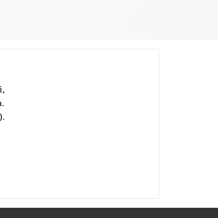
i,
.
).