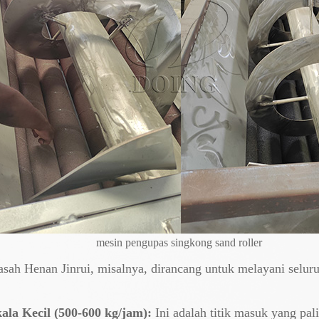
mesin pengupas singkong sand roller
asah Henan Jinrui, misalnya, dirancang untuk melayani selu
ala Kecil (500-600 kg/jam):
Ini adalah titik masuk yang pal