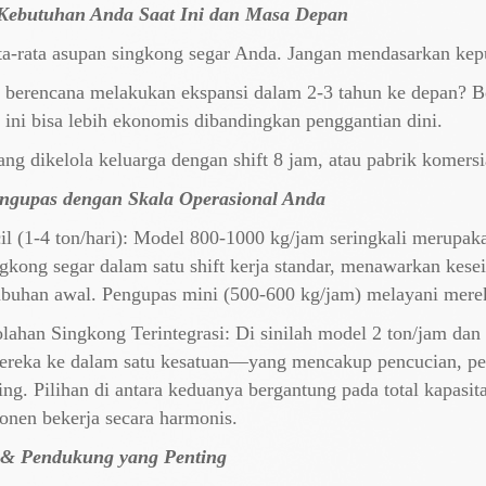
 Kebutuhan Anda Saat Ini dan Masa Depan
a-rata asupan singkong segar Anda. Jangan mendasarkan kepu
erencana melakukan ekspansi dalam 2-3 tahun ke depan? Beri
t ini bisa lebih ekonomis dibandingkan penggantian dini.
ang dikelola keluarga dengan shift 8 jam, atau pabrik komers
engupas dengan Skala Operasional Anda
 (1-4 ton/hari): Model 800-1000 kg/jam seringkali merupakan 
gkong segar dalam satu shift kerja standar, menawarkan kes
buhan awal. Pengupas mini (500-600 kg/jam) melayani mere
han Singkong Terintegrasi: Di ​​sinilah model 2 ton/jam dan 
 mereka ke dalam satu kesatuan—yang mencakup pencucian, p
. Pilihan di antara keduanya bergantung pada total kapasitas
nen bekerja secara harmonis.
s & Pendukung yang Penting