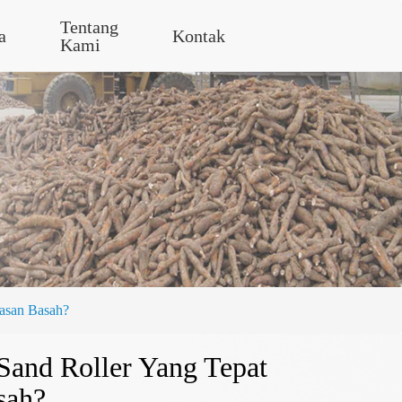
Tentang
a
Kontak
Kami
asan Basah?
and Roller Yang Tepat
sah?