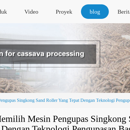
duk
Video
Proyek
blog
Berit
engupas Singkong Sand Roller Yang Tepat Dengan Teknologi Pengup
emilih Mesin Pengupas Singkong S
Dengan Teknologi Pengupasan Ba