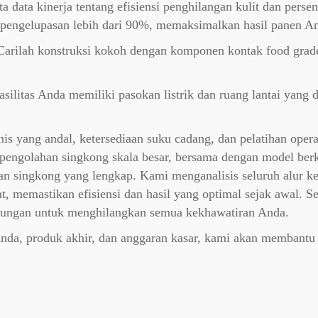
 data kinerja tentang efisiensi penghilangan kulit dan perse
t pengelupasan lebih dari 90%, memaksimalkan hasil panen A
Carilah konstruksi kokoh dengan komponen kontak food grad
silitas Anda memiliki pasokan listrik dan ruang lantai yang d
 yang andal, ketersediaan suku cadang, dan pelatihan operas
pengolahan singkong skala besar, bersama dengan model berk
an singkong yang lengkap. Kami menganalisis seluruh alur k
t, memastikan efisiensi dan hasil yang optimal sejak awal. Se
kungan untuk menghilangkan semua kekhawatiran Anda.
 Anda, produk akhir, dan anggaran kasar, kami akan membant