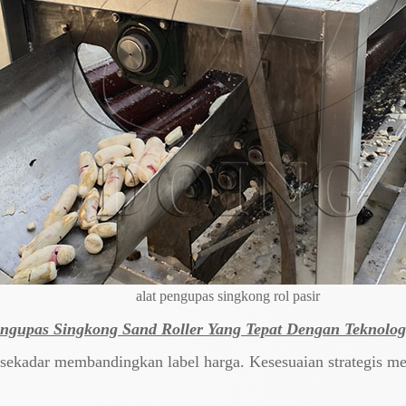
alat pengupas singkong rol pasir
ngupas Singkong Sand Roller Yang Tepat Dengan Teknolo
 sekadar membandingkan label harga. Kesesuaian strategis me