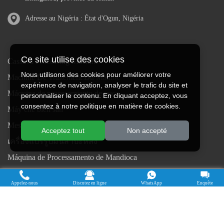
Adresse au Nigéria : État d'Ogun, Nigéria
Ce site utilise des cookies
Cassava Processing Machine
Nous utilisons des cookies pour améliorer votre
Machine De Traitement Du Manioc
expérience de navigation, analyser le trafic du site et
Máquina de procesamiento de yuca
personnaliser le contenu. En cliquant acceptez, vous
consentez à notre politique en matière de cookies.
Máy chế biến sắn
Mesin pengolah singkong
Acceptez tout
Non accepté
เครื่องแปรรูปมันสำปะหลัง
Máquina de Processamento de Mandioca
Droits d'auteur © 2015-2026. Faire des avoirs - Henan Jinrui Food
Appelez-nous
Discutez en ligne
WhatsApp
Enquête
Engineering Co., Ltd
| politique de confidentialité |
Tous droits réservés.
Certains contenus de ce site Web proviennent d'Internet. Si vous violez
vos droits, veuillez nous en informer à temps pour le supprimer.