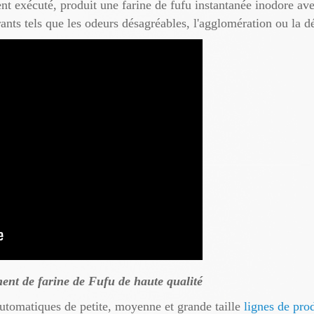
ent exécuté, produit une farine de fufu instantanée inodore a
ants tels que les odeurs désagréables, l'agglomération ou la dé
ent de farine de Fufu de haute qualité
utomatiques de petite, moyenne et grande taille
lignes de pro