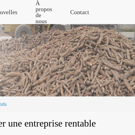
À
propos
uvelles
Contact
de
nous
fufu
er une entreprise rentable