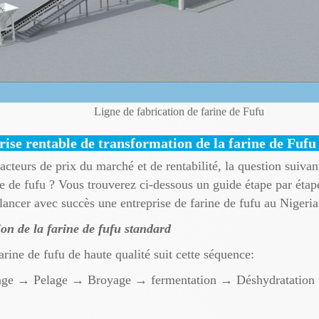
Ligne de fabrication de farine de Fufu
se rentable de transformation de la farine de Fufu
acteurs de prix du marché et de rentabilité, la question suiva
ne de fufu ? Vous trouverez ci-dessous un guide étape par étap
ancer avec succès une entreprise de farine de fufu au Nigeria
on de la farine de fufu standard
rine de fufu de haute qualité suit cette séquence:
yage → Pelage → Broyage → fermentation → Déshydratatio