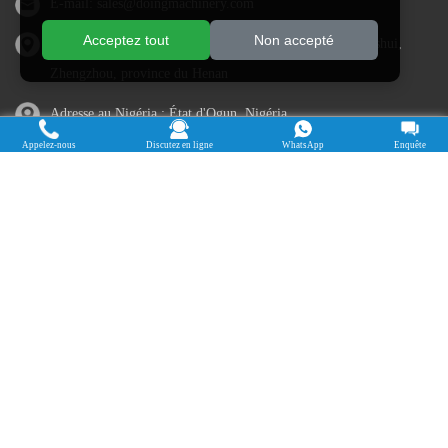
E-mail:
sales@doingmachinery.com
Acceptez tout
Non accepté
Adresse en Chine : Jincheng Times Square, district de Jinshui,
Zhengzhou, province du Henan
Adresse au Nigéria : État d'Ogun, Nigéria
Appelez-nous
Discutez en ligne
WhatsApp
Enquête
Cassava Processing Machine
Machine De Traitement Du Manioc
Máquina de procesamiento de yuca
Máy chế biến sắn
Mesin pengolah singkong
เครื่องแปรรูปมันสำปะหลัง
Máquina de Processamento de Mandioca
Droits d'auteur © 2015-2026. Faire des avoirs - Henan Jinrui Food