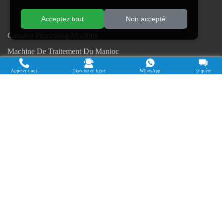
Acceptez tout
Non accepté
Cassava Processing Machine
Machine De Traitement Du Manioc
Máquina de procesamiento de yuca
Appelez-nous
Discutez en ligne
WhatsApp
Enquête
Máy chế biến sắn
Mesin pengolah singkong
เครื่องแปรรูปมันสำปะหลัง
Máquina de Processamento de Mandioca
Droits d'auteur © 2015-2026. Faire des avoirs - Henan Jinrui Food
Engineering Co., Ltd
| politique de confidentialité |
Tous droits réservés.
Certains contenus de ce site Web proviennent d'Internet. Si vous violez
vos droits, veuillez nous en informer à temps pour le supprimer.