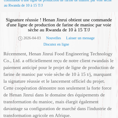
commande d'une ligne de production de farine de manioc par voie sèche
au Rwanda de 10 à 15 T/J
Signature réussie ! Henan Jinrui obtient une commande
d'une ligne de production de farine de manioc par voie
sèche au Rwanda de 10 à 15 T/J
2026-04-03
Nouvelles
Laisser un message
Discutez en ligne
Récemment, Henan Jinrui Food Engineering Technology
Co., Ltd. a officiellement reçu de notre client rwandais le
paiement anticipé pour le projet de ligne de production de
farine de manioc par voie sèche de 10 à 15 t/j, marquant
la signature réussie et le lancement officiel du projet.
Cette coopération démontre non seulement la forte force
de Henan Jinrui dans le domaine des équipements de
transformation du manioc, mais élargit également
davantage sa configuration de marché dans l'industrie de
transformation agricole en Afrique.