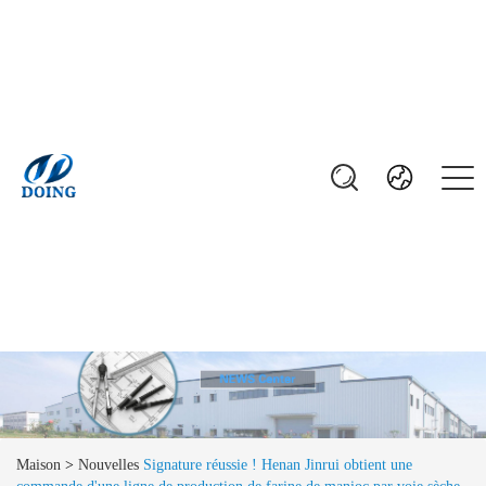
Maison
>
Nouvelles
Signature réussie ! Henan Jinrui obtient une