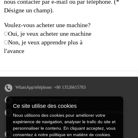
nous contacter par e-mail ou par téléphone. (*
Désigne un champ).
Voulez-vous acheter une machine?
Oui, je veux acheter une machine
Non, je veux apprendre plus à
l'avance
WhatsApp/téléphone:
+86 13526615783
E-mail:
sales@doingmachinery.com
Ce site utilise des cookies
Adresse en Chine : Jincheng Times Square, district de Jinshui,
Nous utilisons des cookies pour améliorer votre
Zhengzhou, province du Henan
expérience de navigation, analyser le trafic du site et
personnaliser le contenu. En cliquant acceptez, vous
Adresse au Nigéria : État d'Ogun, Nigéria
consentez à notre politique en matière de cookies.