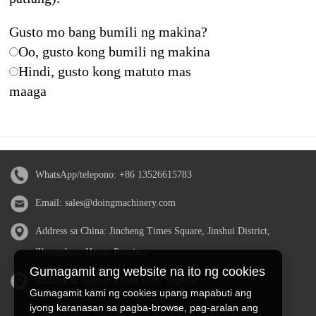
Gusto mo bang bumili ng makina?
Oo, gusto kong bumili ng makina
Hindi, gusto kong matuto mas
maaga
WhatsApp/telepono:
+86 13526615783
Email:
sales@doingmachinery.com
Address sa China: Jincheng Times Square, Jinshui District,
Zhengzhou, Henan Province
Gumagamit ang website na ito ng cookies
Address sa Nigeria: Ogun State, Nigeria
Gumagamit kami ng cookies upang mapabuti ang
iyong karanasan sa pagba-browse, pag-aralan ang