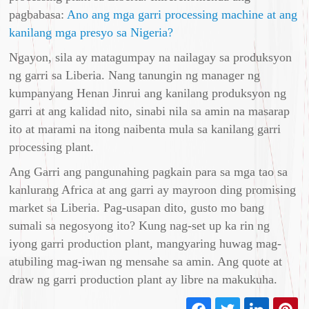
pagbabasa:
Ano ang mga garri processing machine at ang
kanilang mga presyo sa Nigeria?
Ngayon, sila ay matagumpay na nailagay sa produksyon
ng garri sa Liberia. Nang tanungin ng manager ng
kumpanyang Henan Jinrui ang kanilang produksyon ng
garri at ang kalidad nito, sinabi nila sa amin na masarap
ito at marami na itong naibenta mula sa kanilang garri
processing plant.
Ang Garri ang pangunahing pagkain para sa mga tao sa
kanlurang Africa at ang garri ay mayroon ding promising
market sa Liberia. Pag-usapan dito, gusto mo bang
sumali sa negosyong ito? Kung nag-set up ka rin ng
iyong garri production plant, mangyaring huwag mag-
atubiling mag-iwan ng mensahe sa amin. Ang quote at
draw ng garri production plant ay libre na makukuha.