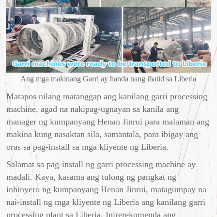
Ang mga makinang Garri ay handa nang ihatid sa Liberia
Matapos nilang matanggap ang kanilang garri processing
machine, agad na nakipag-ugnayan sa kanila ang
manager ng kumpanyang Henan Jinrui para malaman ang
makina kung nasaktan sila, samantala, para ibigay ang
oras sa pag-install sa mga kliyente ng Liberia.
Salamat sa pag-install ng garri processing machine ay
madali. Kaya, kasama ang tulong ng pangkat ng
inhinyero ng kumpanyang Henan Jinrui, matagumpay na
nai-install ng mga kliyente ng Liberia ang kanilang garri
processing plant sa Liberia. Inirerekomenda ang