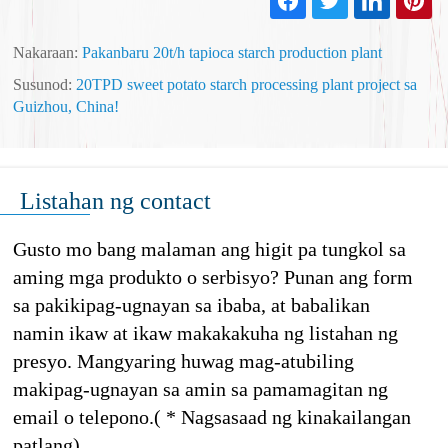
Nakaraan:
Pakanbaru 20t/h tapioca starch production plant
Susunod:
20TPD sweet potato starch processing plant project sa
Guizhou, China!
Listahan ng contact
Gusto mo bang malaman ang higit pa tungkol sa
aming mga produkto o serbisyo? Punan ang form
sa pakikipag-ugnayan sa ibaba, at babalikan
namin ikaw at ikaw makakakuha ng listahan ng
presyo. Mangyaring huwag mag-atubiling
makipag-ugnayan sa amin sa pamamagitan ng
email o telepono.( * Nagsasaad ng kinakailangan
patlang).