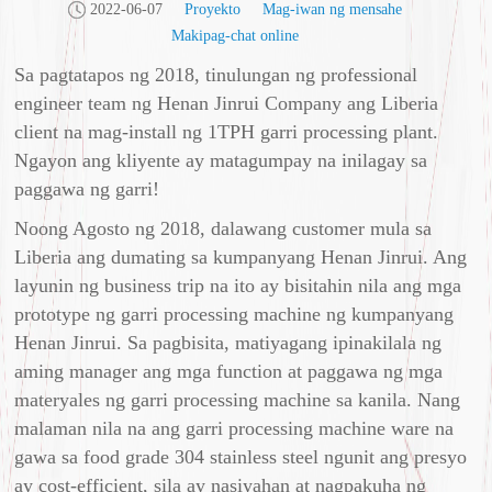
2022-06-07
Proyekto
Mag-iwan ng mensahe
Makipag-chat online
Sa pagtatapos ng 2018, tinulungan ng professional
engineer team ng Henan Jinrui Company ang Liberia
client na mag-install ng 1TPH garri processing plant.
Ngayon ang kliyente ay matagumpay na inilagay sa
paggawa ng garri!
Noong Agosto ng 2018, dalawang customer mula sa
Liberia ang dumating sa kumpanyang Henan Jinrui. Ang
layunin ng business trip na ito ay bisitahin nila ang mga
prototype ng garri processing machine ng kumpanyang
Henan Jinrui. Sa pagbisita, matiyagang ipinakilala ng
aming manager ang mga function at paggawa ng mga
materyales ng garri processing machine sa kanila. Nang
malaman nila na ang garri processing machine ware na
gawa sa food grade 304 stainless steel ngunit ang presyo
ay cost-efficient, sila ay nasiyahan at nagpakuha ng