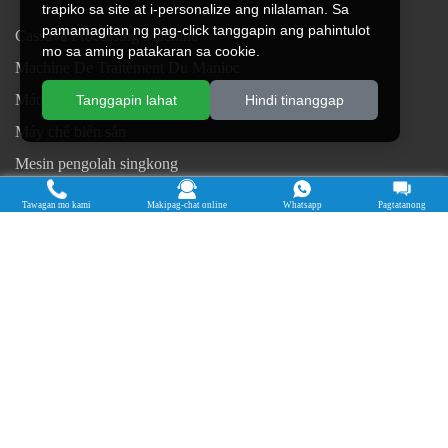
trapiko sa site at i-personalize ang nilalaman. Sa
pamamagitan ng pag-click tanggapin ang pahintulot
Cassava Processing Machine
mo sa aming patakaran sa cookie.
Machine De Traitement Du Manioc
Máquina de procesamiento de yuca
Tanggapin lahat
Hindi tinanggap
Máy chế biến sắn
Mesin pengolah singkong
เครื่องแปรรูปมันสำปะหลัง
Tawagan mo kami
Makipag-chat online
Whatsapp
Pagtatanong
Máquina de Processamento de Mandioca
Copyright © 2015-2026. Doing Holdings - Henan Jinrui Food
Engineering Co., Ltd
| Patakaran sa Privacy |
Lahat ng karapatan ay
nakalaan.
Ang ilang nilalaman sa website na ito ay nagmula sa Internet. Kung
lumalabag sa iyong mga karapatan, mangyaring abisuhan kami sa oras
upang tanggalin ito.