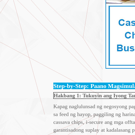
Step-by-Step: Paano Magsimul
Hakbang 1: Tukuyin ang Iyong Ta
Kapag naglulunsad ng negosyong pag
sa feed ng hayop, paggiling ng hari
cassava chips, i-secure ang mga offt
garantisadong suplay at kadalasang