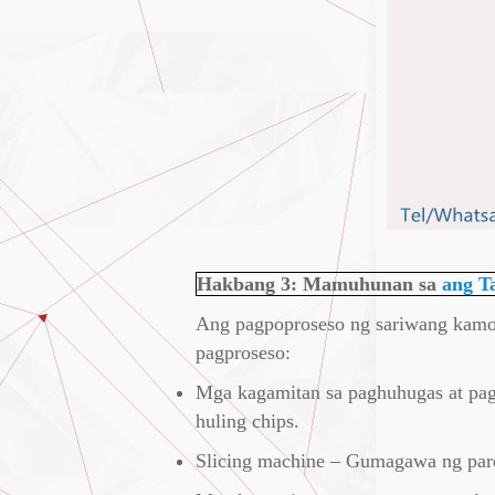
Hakbang 3: Mamuhunan sa
ang T
Ang pagpoproseso ng sariwang kamot
pagproseso:
Mga kagamitan sa paghuhugas at pag
huling chips.
Slicing machine – Gumagawa ng pare