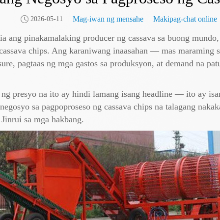
Mag-iwan ng mensahe
Makipag-chat online
2026-05-11
ia ang pinakamalaking producer ng cassava sa buong mundo, 
g cassava chips. Ang karaniwang inaasahan — mas maraming 
sure, pagtaas ng mga gastos sa produksyon, at demand na pat
 ng presyo na ito ay hindi lamang isang headline — ito ay i
negosyo sa pagpoproseso ng cassava chips na talagang nakak
 Jinrui sa mga hakbang.