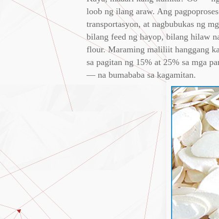
loob ng ilang araw. Ang pagpoproses
transportasyon, at nagbubukas ng m
bilang feed ng hayop, bilang hilaw n
flour. Maraming maliliit hanggang k
sa pagitan ng 15% at 25% sa mga pan
— na bumababa sa kagamitan.