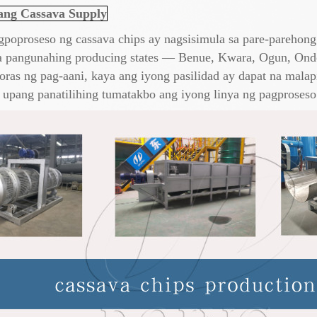
ang Cassava Supply
poproseso ng cassava chips ay nagsisimula sa pare-parehong
a pangunahing producing states — Benue, Kwara, Ogun, On
 oras ng pag-aani, kaya ang iyong pasilidad ay dapat na mal
upang panatilihing tumatakbo ang iyong linya ng pagproseso