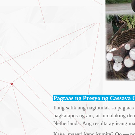
Pagtaas ng Presyo ng Cassava
Ilang salik ang nagtutulak sa pagtaas
pagkatapos ng ani, at lumalaking de
Netherlands. Ang resulta ay isang m
Kaya, maaari kang kumita? Oo — ngu