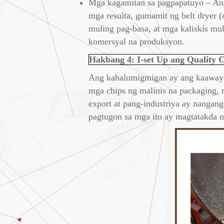
Mga kagamitan sa pagpapatuyo – Ang
mga resulta, gumamit ng belt dryer (
muling pag-basa, at mga kaliskis mu
komersyal na produksyon.
Hakbang 4: I-set Up ang Quality C
Ang kahalumigmigan ay ang kaaway n
mga chips ng malinis na packaging, 
export at pang-industriya ay nangan
pagtugon sa mga ito ay magtatakda 