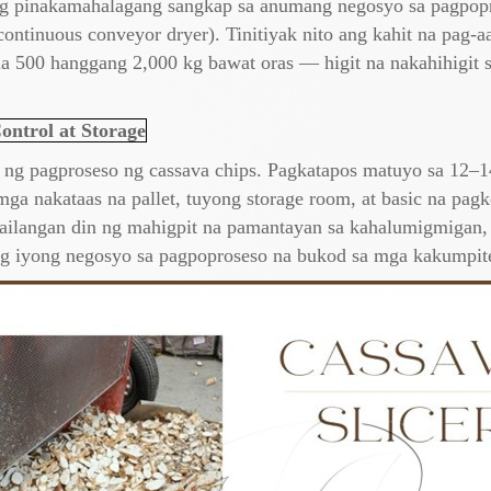
 pinakamahalagang sangkap sa anumang negosyo sa pagpopro
continuous conveyor dryer). Tinitiyak nito ang kahit na pag-
la 500 hanggang 2,000 kg bawat oras — higit na nakahihigit 
ontrol at Storage
g pagproseso ng cassava chips. Pagkatapos matuyo sa 12–14
mga nakataas na pallet, tuyong storage room, at basic na pag
gailangan din ng mahigpit na pamantayan sa kahalumigmigan,
ng iyong negosyo sa pagpoproseso na bukod sa mga kakumpit