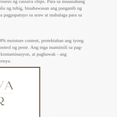
seso ng cassava chips. Para sa maaasahang
aalis ng tubig, binabawasan ang panganib ng
sa pagpapatuyo sa araw at mahalaga para sa
% moisture content, protektahan ang iyong
kontrol ng peste. Ang mga mamimili sa pag-
 kontaminasyon, at paghawak - ang
ensya.