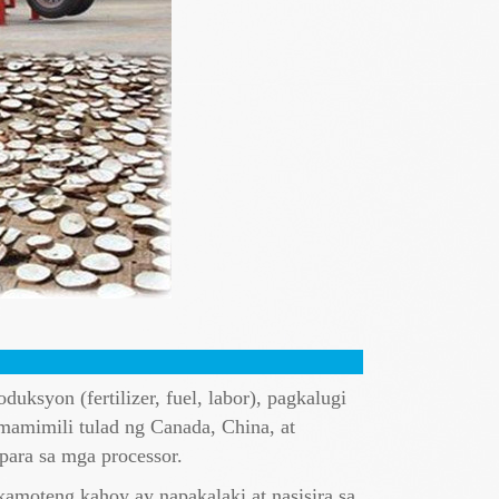
duksyon (fertilizer, fuel, labor), pagkalugi
 mamimili tulad ng Canada, China, at
para sa mga processor.
amoteng kahoy ay napakalaki at nasisira sa