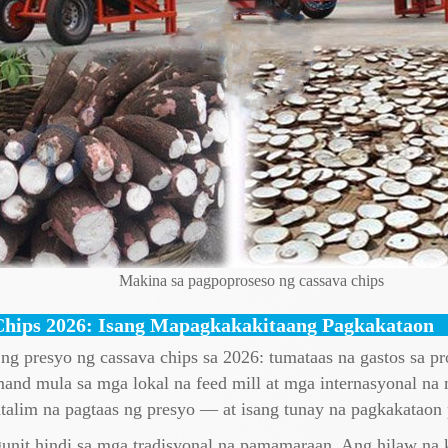
Makina sa pagpoproseso ng cassava chips
 Chips 2026: Isang Mapagkakakitaang Pagkakataon
 ng presyo ng cassava chips sa 2026: tumataas na gastos sa pro
mand mula sa mga lokal na feed mill at mga internasyonal na
atalim na pagtaas ng presyo — at isang tunay na pagkakataon 
nit hindi sa mga tradisyonal na pamamaraan. Ang hilaw na k