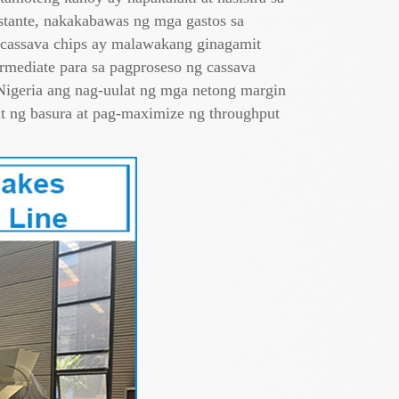
stante, nakakabawas ng mga gastos sa
 cassava chips ay malawakang ginagamit
ermediate para sa pagproseso ng cassava
Nigeria ang nag-uulat ng mga netong margin
t ng basura at pag-maximize ng throughput