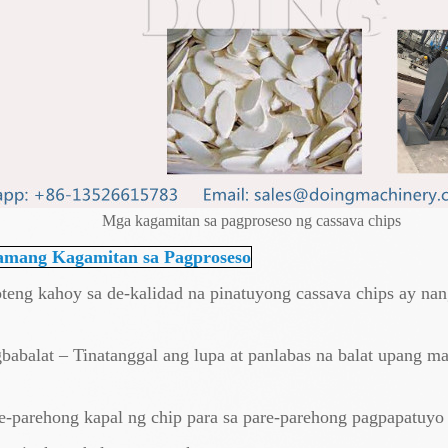
Mga kagamitan sa pagproseso ng cassava chips
amang Kagamitan sa Pagproseso
eng kahoy sa de-kalidad na pinatuyong cassava chips ay nan
babalat – Tinatanggal ang lupa at panlabas na balat upang 
-parehong kapal ng chip para sa pare-parehong pagpapatuyo 