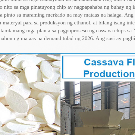
o nito sa mga pinatuyong chip ay nagpapahaba ng buhay ng i
ga pinto sa maraming merkado na may mataas na halaga. Ang
a materyal para sa produksyon ng ethanol, at bilang isang int
atamtamang mga planta sa pagpoproseso ng cassava chips sa 
ahon ng mataas na demand tulad ng 2026. Ang susi ay paglii