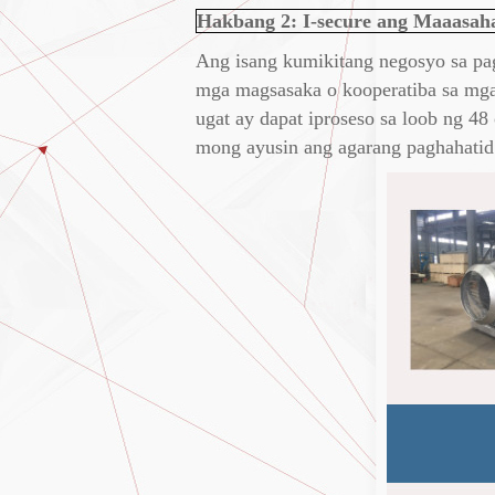
Hakbang 2: I-secure ang Maaasah
Ang isang kumikitang negosyo sa pag
mga magsasaka o kooperatiba sa mg
ugat ay dapat iproseso sa loob ng 48
mong ayusin ang agarang paghahatid 