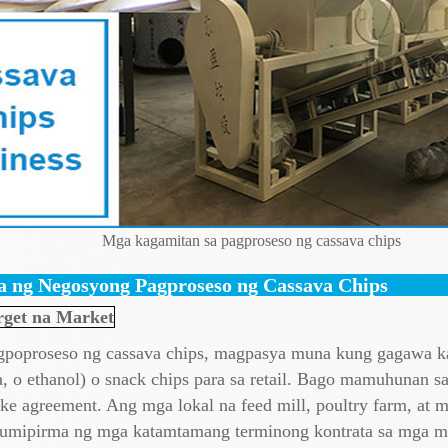
Mga kagamitan sa pagproseso ng cassava chips
a ng Negosyong Pagproseso ng Cassava Chips
rget na Market
poproseso ng cassava chips, magpasya muna kung gagawa ka 
na, o ethanol) o snack chips para sa retail. Bago mamuhunan
ake agreement. Ang mga lokal na feed mill, poultry farm, at 
 pumipirma ng mga katamtamang terminong kontrata sa mga m