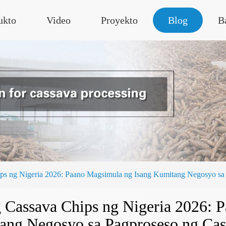
ukto
Video
Proyekto
Blog
B
ips ng Nigeria 2026: Paano Magsimula ng Isang Kumitang Negosyo sa
g Cassava Chips ng Nigeria 2026: 
ang Negosyo sa Pagproseso ng Cas