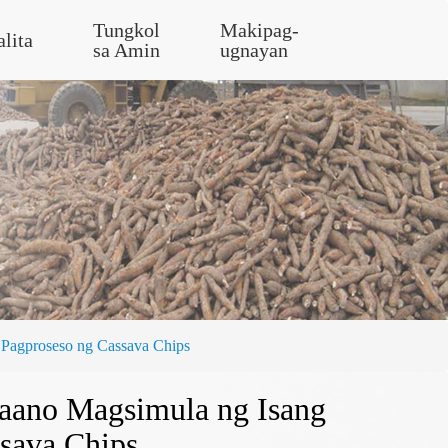
Tungkol
Makipag-
alita
sa Amin
ugnayan
 Pagproseso ng Cassava Chips
Paano Magsimula ng Isang
sava Chips