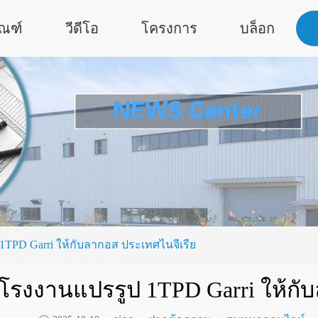
ัณฑ์
วีดีโอ
โครงการ
บล็อก
 1TPD Garri ให้กับลากอส ประเทศไนจีเรีย
าโรงงานแปรรูป 1TPD Garri ให้กั