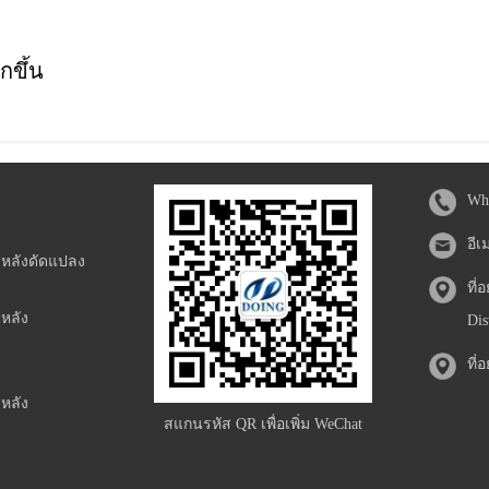
กขึ้น
Wh
อีเ
ะหลังดัดแปลง
ที่
หลัง
Dis
ที่
หลัง
สแกนรหัส QR เพื่อเพิ่ม WeChat