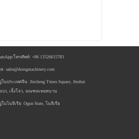
atsApp/โทรศัพท์:
+86 13526615783
มล:
sales@doingmachinery.com
อยู่ในประเทศจีน: Jincheng Times Square, Jinshui
trict, เจิ้งโจว, มณฑลเหอหนาน
อยู่ในไนจีเรีย: Ogun State, ไนจีเรีย