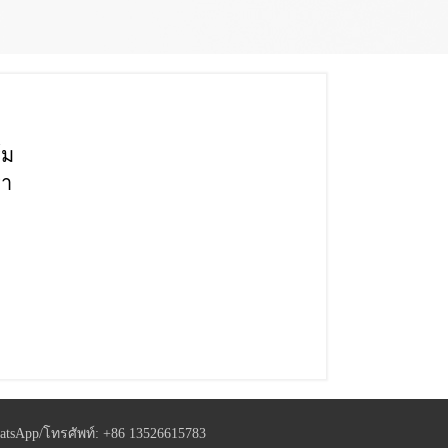
์ม
รา
atsApp/โทรศัพท์:
+86 13526615783