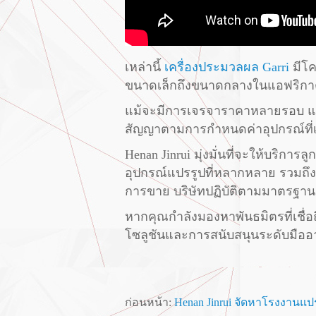
เหล่านี้
เครื่องประมวลผล Garri
มีโค
ขนาดเล็กถึงขนาดกลางในแอฟริกา
แม้จะมีการเจรจาราคาหลายรอบ แต่ H
สัญญาตามการกำหนดค่าอุปกรณ์ที่เชื
Henan Jinrui มุ่งมั่นที่จะให้บริก
อุปกรณ์แปรรูปที่หลากหลาย รวมถึง
การขาย บริษัทปฏิบัติตามมาตรฐานคุ
หากคุณกำลังมองหาพันธมิตรที่เชื่อถ
โซลูชันและการสนับสนุนระดับมืออ
ก่อนหน้า:
Henan Jinrui จัดหาโรงงานแป