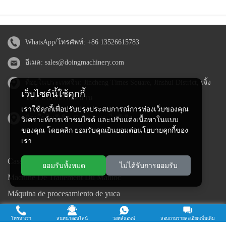
WhatsApp/โทรศัพท์:
+86 13526615783
อีเมล:
sales@doingmachinery.com
ที่อยู่ในประเทศจีน: Jincheng Times Square, Jinshui District, เจิ้ง
เว็บไซต์นี้ใช้คุกกี้
โจว, มณฑลเหอหนาน
เราใช้คุกกี้เพื่อปรับปรุงประสบการณ์การท่องเว็บของคุณ
ที่อยู่ในไนจีเรีย: Ogun State, ไนจีเรีย
วิเคราะห์การเข้าชมไซต์ และปรับแต่งเนื้อหาในแบบ
ของคุณ โดยคลิก ยอมรับคุณยินยอมต่อนโยบายคุกกี้ของ
เรา
Cassava Processing Machine
ยอมรับทั้งหมด
ไม่ได้รับการยอมรับ
Machine De Traitement Du Manioc
Máquina de procesamiento de yuca
Máy chế biến sắn
โทรหาเรา
สนทนาออนไลน์
วอทส์แอพพ์
สอบถามรายละเอียดเพิ่มเติม
Mesin pengolah singkong