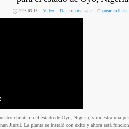
Video
Dejar un mensaje
Chatear en línea
2026-03-13
uestro cliente en el estado de Oyo, Nigeria, y muestra una p
an Jinrui. La planta se instaló con éxito y ahora está funci