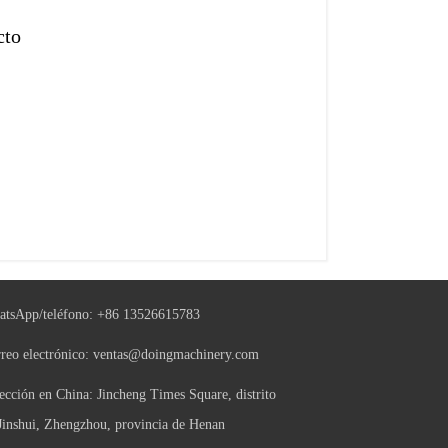
cto
tsApp/teléfono:
+86 13526615783
reo electrónico:
ventas@doingmachinery.com
ección en China: Jincheng Times Square, distrito
Jinshui, Zhengzhou, provincia de Henan