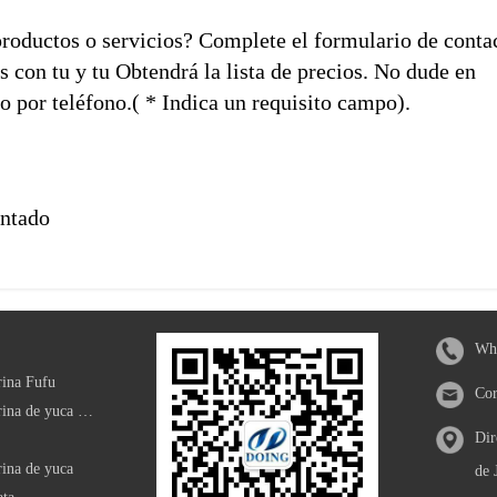
productos o servicios? Complete el formulario de conta
con tu y tu Obtendrá la lista de precios. No dude en
o por teléfono.( * Indica un requisito campo).
antado
Wha
rina Fufu
Cor
Máquina procesadora de harina de yuca modificada
Dir
ina de yuca
de 