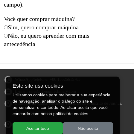
campo).
Você quer comprar máquina?
Sim, quero comprar máquina
Não, eu quero aprender com mais
antecedência
WhatsApp/telefone:
+86 13526615783
Este site usa cookies
E-mail:
sales@doingmachinery.com
Utilizamos cookies para melhorar a sua experiência
de navegação, analisar o tráfego do site e
Endereço na China: Jincheng Times Square, distrito de Jinshui,
personalizar o conteúdo. Ao clicar aceita que você
Zhengzhou, província de Henan
concorda com nossa política de cookies.
Endereço na Nigéria: Estado de Ogun, Nigéria
Aceitar tudo
Não aceito