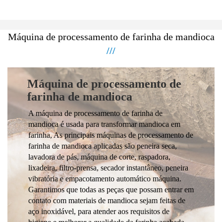
Máquina de processamento de farinha de mandioca
///
Máquina de processamento de
farinha de mandioca
A máquina de processamento de farinha de
mandioca é usada para transformar mandioca em
farinha, As principais máquinas de processamento de
farinha de mandioca aplicadas são peneira seca,
lavadora de pás, máquina de corte, raspadora,
lixadeira, filtro-prensa, secador instantâneo, peneira
vibratória e empacotamento automático máquina.
Garantimos que todas as peças que possam entrar em
contato com materiais de mandioca sejam feitas de
aço inoxidável, para atender aos requisitos de