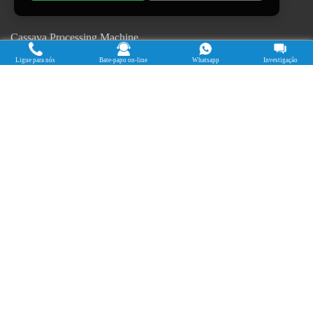
Cassava Processing Machine
Machine De Traitement Du Manioc
Ligue para nós
Bate-papo on-line
Whatsapp
Investigação
Máquina de procesamiento de yuca
Máy chế biến sắn
Mesin pengolah singkong
เครื่องแปรรูปมันสำปะหลัง
Máquina de Processamento de Mandioca
Direitos autorais © 2015-2026. Fazendo participações - Henan Jinrui
Food Engineering Co., Ltd
| política de Privacidade |
Todos os direitos
reservados.
Alguns conteúdos deste site provêm da Internet. Se violar seus direitos,
avise-nos a tempo de excluí-lo.