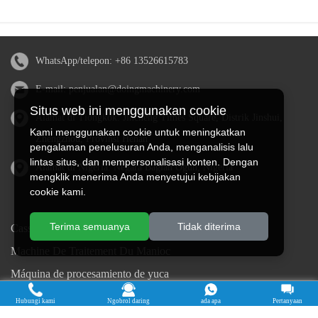
WhatsApp/telepon:
+86 13526615783
E-mail:
penjualan@doingmachinery.com
Situs web ini menggunakan cookie
Alamat di Tiongkok: Jincheng Times Square, Distrik Jinshui,
Kami menggunakan cookie untuk meningkatkan
Zhengzhou, Provinsi Henan
pengalaman penelusuran Anda, menganalisis lalu
lintas situs, dan mempersonalisasi konten. Dengan
Alamat di Nigeria: Negara Bagian Ogun, Nigeria
mengklik menerima Anda menyetujui kebijakan
cookie kami.
Terima semuanya
Tidak diterima
Cassava Processing Machine
Machine De Traitement Du Manioc
Máquina de procesamiento de yuca
Máy chế biến sắn
Hubungi kami
Ngobrol daring
ada apa
Pertanyaan