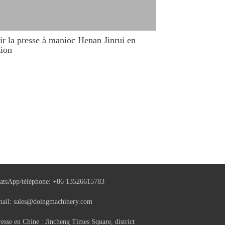
ir la presse à manioc Henan Jinrui en
tion
tsApp/téléphone:
+86 13526615783
mail:
sales@doingmachinery.com
esse en Chine : Jincheng Times Square, district