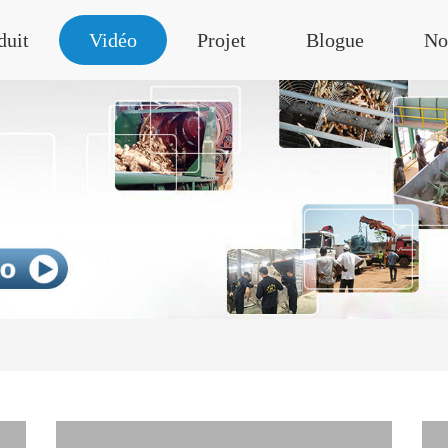
duit
Vidéo
Projet
Blogue
No