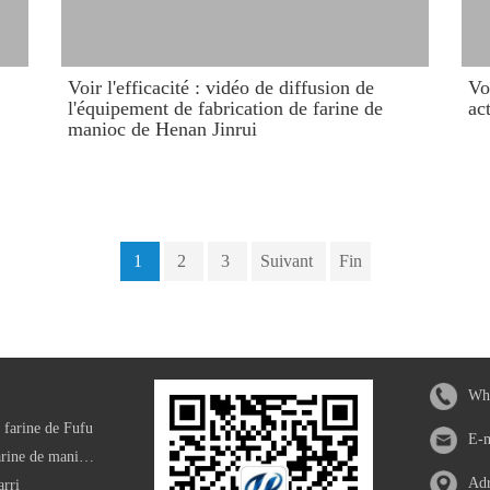
​Voir l'efficacité : vidéo de diffusion de
Vo
l'équipement de fabrication de farine de
ac
manioc de Henan Jinrui
1
2
3
Suivant
Fin
Wha
 farine de Fufu
E-
Machine de traitement de farine de manioc modifiée
Adr
arri