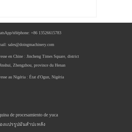
tsApp/téléphone:
+86 13526615783
mail:
sales@doingmachinery.com
esse en Chine : Jincheng Times Square, district
Jinshui, Zhengzhou, province du Henan
esse au Nigéria : État d'Ogun, Nigéria
uina de procesamiento de yuca
ื่องแปรรูปมันสำปะหลัง