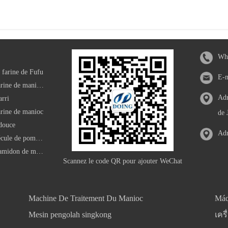
Wha
 farine de Fufu
E-
Machine de traitement de farine de manioc modifiée
Adr
arri
arine de manioc
de 
 douce
Adr
Machine de traitement de fécule de pomme de terre
Machine de traitement de l'amidon de manioc
Scannez le code QR pour ajouter WeChat
Machine De Traitement Du Manioc
Máq
Mesin pengolah singkong
เคร