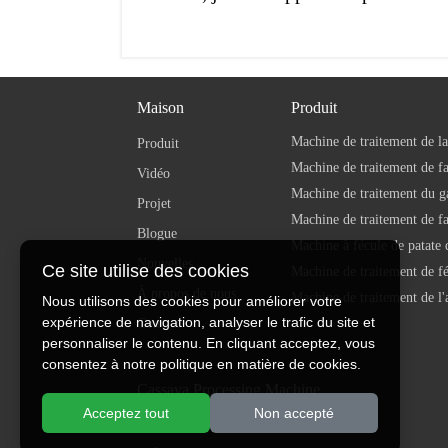
Maison
Produit
Machine de traitement de la
Produit
Vidéo
Machine de traitement du g
Projet
Machine de traitement de f
Blogue
Machine à fécule de patate
Nouvelles
Ce site utilise des cookies
À propos de nous
Nous utilisons des cookies pour améliorer votre
expérience de navigation, analyser le trafic du site et
Contact
personnaliser le contenu. En cliquant acceptez, vous
consentez à notre politique en matière de cookies.
Cassava Processing Machine
Acceptez tout
Non accepté
Máy chế biến sắn