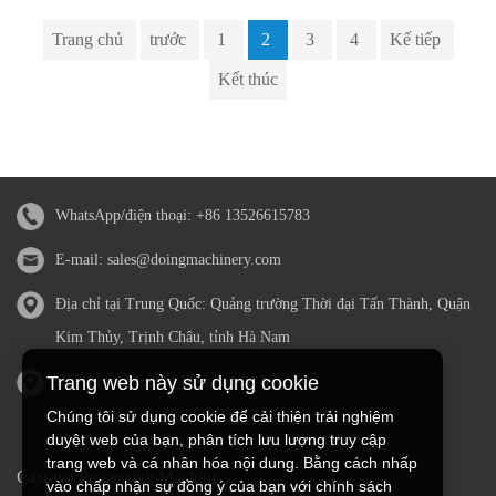
Trang chủ
trước
1
2
3
4
Kế tiếp
Kết thúc
WhatsApp/điện thoại:
+86 13526615783
E-mail:
sales@doingmachinery.com
Địa chỉ tại Trung Quốc: Quảng trường Thời đại Tấn Thành, Quận
Kim Thủy, Trịnh Châu, tỉnh Hà Nam
Trang web này sử dụng cookie
Địa chỉ tại Nigeria: Bang Ogun, Nigeria
Chúng tôi sử dụng cookie để cải thiện trải nghiệm
duyệt web của bạn, phân tích lưu lượng truy cập
trang web và cá nhân hóa nội dung. Bằng cách nhấp
Cassava Processing Machine
vào chấp nhận sự đồng ý của bạn với chính sách