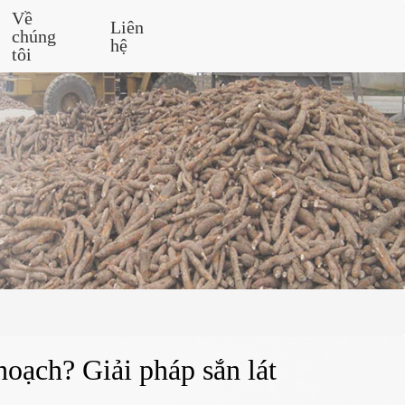
Về
Liên
chúng
hệ
tôi
hoạch? Giải pháp sắn lát