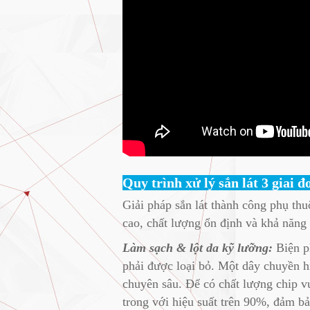
Quy trình xử lý sắn lát 3 giai đ
Giải pháp sắn lát thành công phụ thu
cao, chất lượng ổn định và khả năng 
Làm sạch & lột da kỹ lưỡng:
Biện ph
phải được loại bỏ. Một dây chuyền hi
chuyên sâu. Để có chất lượng chip vượ
trong với hiệu suất trên 90%, đảm bả