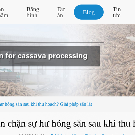
ản
Băng
Dự
Tin
Blog
hẩm
hình
án
tức
ư hỏng sắn sau khi thu hoạch? Giải pháp sắn lát
n chặn sự hư hỏng sắn sau khi thu 