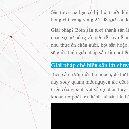
Sắn tươi của bạn có bị thối trước k
hỏng chỉ trong vòng 24–48 giờ sau kh
Giải pháp? Biến sắn tươi thành sắn l
chặn sự hư hỏng và biến rễ cây dễ h
như thức ăn chăn nuôi, bột sắn hoặc 
sẽ giới thiệu giải pháp sắn lát chi tiế
Giải pháp chế biến sắn lát chu
Biến sắn tươi mới thu hoạch, dễ hư h
này xoay quanh một nguyên tắc cốt 
triển của vi sinh vật và sự phân hủ
khoản nợ phải trả thành tài sản lâu b