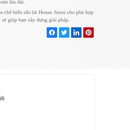
uận lâu dài.
ền chế biến sắn lát Henan Jinrui cho phù hợp
i sẽ giúp bạn xây dựng giải pháp.
ới