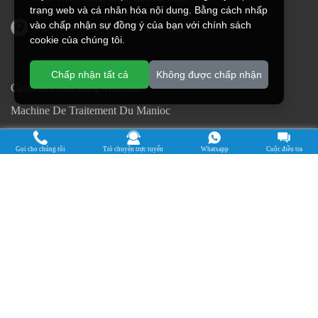
trang web và cá nhân hóa nội dung. Bằng cách nhấp
vào chấp nhận sự đồng ý của bạn với chính sách
Địa chỉ tại Nigeria: Bang Ogun, Nigeria
cookie của chúng tôi.
Chấp nhận tất cả
Không được chấp nhận
Cassava Processing Machine
Machine De Traitement Du Manioc
Máquina de procesamiento de yuca
Gọi cho chúng tôi
Trò chuyện trực tuyến
Whatsapp
Cuộc điều tra
Máy chế biến sắn
Mesin pengolah singkong
เครื่องแปรรูปมันสำปะหลัง
Máquina de Processamento de Mandioca
Bản quyền © 2015-2026. doing Holdings - Công ty TNHH Kỹ thuật
Thực phẩm Hà Nam Jinrui
| Chính sách bảo mật |
Mọi quyền được bảo
lưu.
Một số nội dung trên trang web này đến từ Internet. Nếu vi phạm quyền
của bạn, vui lòng thông báo cho chúng tôi kịp thời để xóa nó.