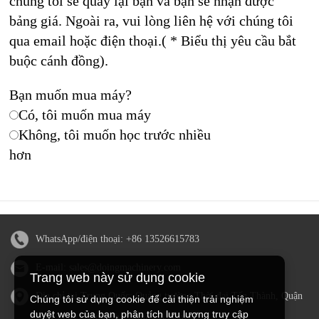
chúng tôi sẽ quay lại bạn và bạn sẽ nhận được
bảng giá. Ngoài ra, vui lòng liên hệ với chúng tôi
qua email hoặc điện thoại.( * Biểu thị yêu cầu bắt
buộc cánh đồng).
Bạn muốn mua máy?
Có, tôi muốn mua máy
Không, tôi muốn học trước nhiều
hơn
WhatsApp/điện thoại:
+86 13526615783
E-mail:
sales@doingmachinery.com
Trang web này sử dụng cookie
Địa chỉ tại Trung Quốc: Quảng trường Thời đại Tấn Thành, Quận
Chúng tôi sử dụng cookie để cải thiện trải nghiệm
duyệt web của bạn, phân tích lưu lượng truy cập
Kim Thủy, Trịnh Châu, tỉnh Hà Nam