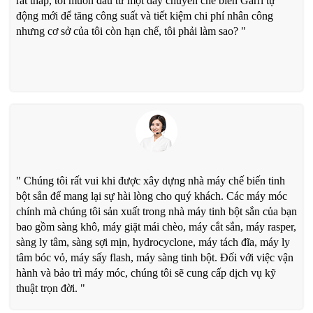
rất thấp, tôi muốn đầu tư một dây chuyền chế biến Garri tự
động mới để tăng công suất và tiết kiệm chi phí nhân công
nhưng cơ sở của tôi còn hạn chế, tôi phải làm sao? "
" Chúng tôi rất vui khi được xây dựng nhà máy chế biến tinh
bột sắn để mang lại sự hài lòng cho quý khách. Các máy móc
chính mà chúng tôi sản xuất trong nhà máy tinh bột sắn của bạn
bao gồm sàng khô, máy giặt mái chèo, máy cắt sắn, máy rasper,
sàng ly tâm, sàng sợi mịn, hydrocyclone, máy tách đĩa, máy ly
tâm bóc vỏ, máy sấy flash, máy sàng tinh bột. Đối với việc vận
hành và bảo trì máy móc, chúng tôi sẽ cung cấp dịch vụ kỹ
thuật trọn đời. "