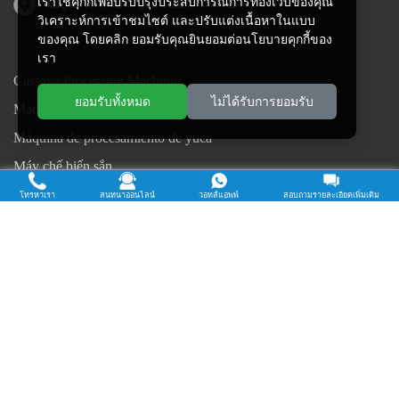
เราใช้คุกกี้เพื่อปรับปรุงประสบการณ์การท่องเว็บของคุณ
ที่อยู่ในไนจีเรีย: Ogun State, ไนจีเรีย
วิเคราะห์การเข้าชมไซต์ และปรับแต่งเนื้อหาในแบบ
ของคุณ โดยคลิก ยอมรับคุณยินยอมต่อนโยบายคุกกี้ของ
เรา
Cassava Processing Machine
ยอมรับทั้งหมด
ไม่ได้รับการยอมรับ
Machine De Traitement Du Manioc
Máquina de procesamiento de yuca
Máy chế biến sắn
Mesin pengolah singkong
โทรหาเรา
สนทนาออนไลน์
วอทส์แอพพ์
สอบถามรายละเอียดเพิ่มเติม
เครื่องแปรรูปมันสำปะหลัง
Máquina de Processamento de Mandioca
ลิขสิทธิ์ © 2015-2026. Doing Holdings - เหอหนานจินรุยฟู้ดเอ็นจิเนียริ่ง
จำกัด
| นโยบายความเป็นส่วนตัว |
สงวนลิขสิทธิ์.
เนื้อหาบางส่วนบนเว็บไซต์นี้มาจากอินเทอร์เน็ต หากละเมิดสิทธิ์ของ
คุณโปรดแจ้งให้เราทราบทันเวลาเพื่อลบออก