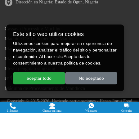
Dirección en Nigeria: Estado de Ogun, Nigeria
Cassava Processing Machine
Este sitio web utiliza cookies
Machine De Traitement Du Manioc
Utilizamos cookies para mejorar su experiencia de
Máquina de procesamiento de yuca
navegación, analizar el tráfico del sitio y personalizar
el contenido. Al hacer clic Acepto das tu
Máy chế biến sắn
consentimiento a nuestra política de cookies.
Mesin pengolah singkong
เครื่องแปรรูปมันสำปะหลัง
aceptar todo
No aceptado
Máquina de Processamento de Mandioca
Copyright © 2015-2026. Haciendo participaciones - Henan Jinrui Food
Engineering Co., Ltd
| política de privacidad |
Reservados todos los
Llámanos
Chatear en línea
Whatsapp
Consulta
derechos.
Algunos contenidos de este sitio web provienen de Internet. Si viola sus
derechos, notifíquenos a tiempo para eliminarlo.