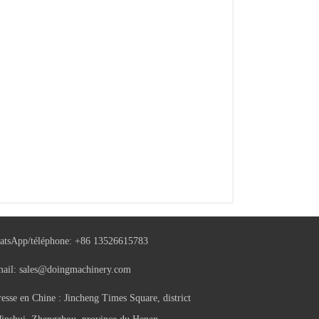
tsApp/téléphone:
+86 13526615783
mail:
sales@doingmachinery.com
esse en Chine : Jincheng Times Square, district