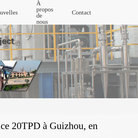
À
propos
uvelles
Contact
de
nous
douce 20TPD à Guizhou, en