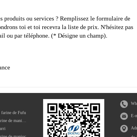
os produits ou services ? Remplissez le formulaire de
drons toi et toi recevra la liste de prix. N'hésitez pas
il ou par téléphone. (* Désigne un champ).
vance
Wha
 farine de Fufu
E-
Machine de traitement de farine de manioc modifiée
Adr
arri
arine de manioc