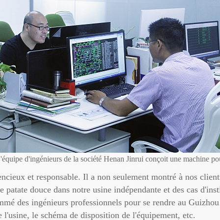
'équipe d'ingénieurs de la société Henan Jinrui conçoit une machine pou
iencieux et responsable. Il a non seulement montré à nos clie
 patate douce dans notre usine indépendante et des cas d'insti
mmé des ingénieurs professionnels pour se rendre au Guizhou 
de l'usine, le schéma de disposition de l'équipement, etc.