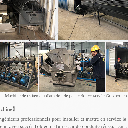
Machine de traitement d'amidon de patate douce vers le Guizhou en
machine】
ingénieurs professionnels pour installer et mettre en service l
teint avec succès l'objectif d'un essai de conduite réussi. Da