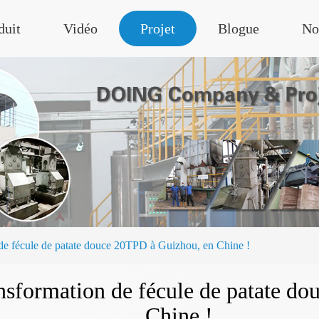
duit
Vidéo
Projet
Blogue
No
n de fécule de patate douce 20TPD à Guizhou, en Chine !
ransformation de fécule de patate 
Chine !