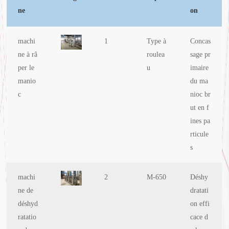
ne
on
machi
1
Type à
Concas
ne à râ
roulea
sage pr
per le
u
imaire
manio
du ma
c
nioc br
ut en f
ines pa
rticule
s
machi
2
M-650
Déshy
ne de
dratati
déshyd
on effi
ratatio
cace d