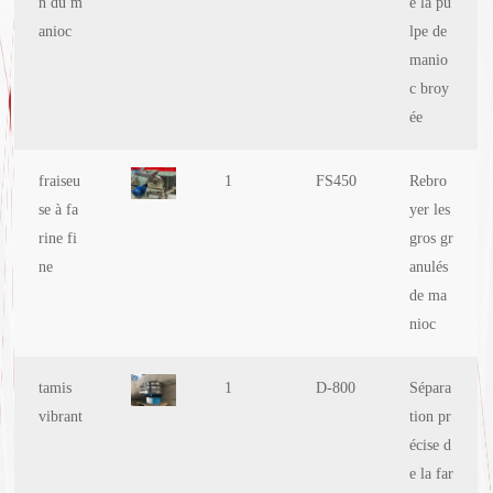
n du m
e la pu
anioc
lpe de
manio
c broy
ée
fraiseu
1
FS450
Rebro
se à fa
yer les
rine fi
gros gr
ne
anulés
de ma
nioc
tamis
1
D-800
Sépara
vibrant
tion pr
écise d
e la far