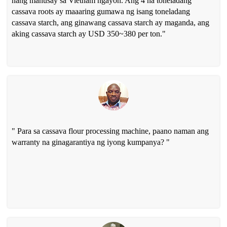
nang mahusay sa Vietnam ngayon. Ang 4 na toneladang
cassava roots ay maaaring gumawa ng isang toneladang
cassava starch, ang ginawang cassava starch ay maganda, ang
aking cassava starch ay USD 350~380 per ton."
" Para sa cassava flour processing machine, paano naman ang
warranty na ginagarantiya ng iyong kumpanya? "