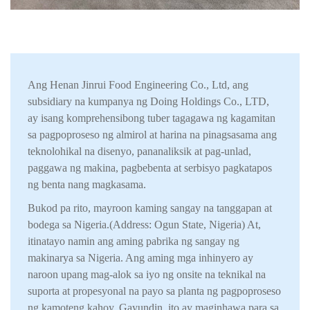
Ang Henan Jinrui Food Engineering Co., Ltd, ang
subsidiary na kumpanya ng Doing Holdings Co., LTD,
ay isang komprehensibong tuber tagagawa ng kagamitan
sa pagpoproseso ng almirol at harina na pinagsasama ang
teknolohikal na disenyo, pananaliksik at pag-unlad,
paggawa ng makina, pagbebenta at serbisyo pagkatapos
ng benta nang magkasama.
Bukod pa rito, mayroon kaming sangay na tanggapan at
bodega sa Nigeria.(Address: Ogun State, Nigeria) At,
itinatayo namin ang aming pabrika ng sangay ng
makinarya sa Nigeria. Ang aming mga inhinyero ay
naroon upang mag-alok sa iyo ng onsite na teknikal na
suporta at propesyonal na payo sa planta ng pagpoproseso
ng kamoteng kahoy. Gayundin, ito ay maginhawa para sa