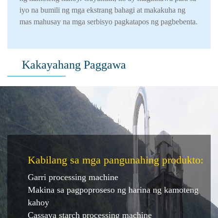
iyo na bumili ng mga ekstrang bahagi at makakuha ng
mas mahusay na mga serbisyo pagkatapos ng pagbebenta.
Kakayahang Paggawa
Kabilang sa mga pangunahing produkto:
Garri processing machine
Makina sa pagpoproseso ng harina ng kamoteng
kahoy
Cassava starch processing machine