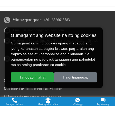
WhatsApp/telepono:
+86 13526615783
Email:
sales@doingmachinery.com
Gumagamit ang website na ito ng cookies
Address sa China: Jincheng Times Square, Jinshui District,
Gumagamit kami ng cookies upang mapabuti ang
Zhengzhou, Henan Province
iyong karanasan sa pagba-browse, pag-aralan ang
trapiko sa site at i-personalize ang nilalaman. Sa
Address sa Nigeria: Ogun State, Nigeria
pamamagitan ng pag-click tanggapin ang pahintulot
mo sa aming patakaran sa cookie.
Tanggapin lahat
Hindi tinanggap
Cassava Processing Machine
Machine De Traitement Du Manioc
Máquina de procesamiento de yuca
Tawagan mo kami
Makipag-chat online
Whatsapp
Pagtatanong
Máy chế biến sắn
Mesin pengolah singkong