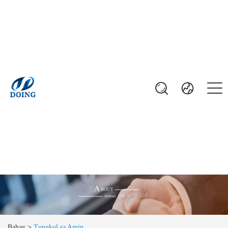
Bahay
>
Tungkol sa Amin