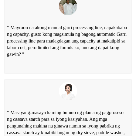
" Mayroon na akong manual garri processing line, napakababa
ng capacity, gusto kong magsimula ng bagong automatic Garri
processing line para madagdagan ang capacity at makatipid sa
labor cost, pero limited ang founds ko, ano ang dapat kong
gawin? "
" Masayang-masaya kaming bumuo ng planta ng pagproseso
ng cassava starch para sa iyong kasiyahan. Ang mga
pangunahing makina na ginawa namin sa iyong pabrika ng
cassava starch ay kinabibilangan ng dry sieve, paddle washer,