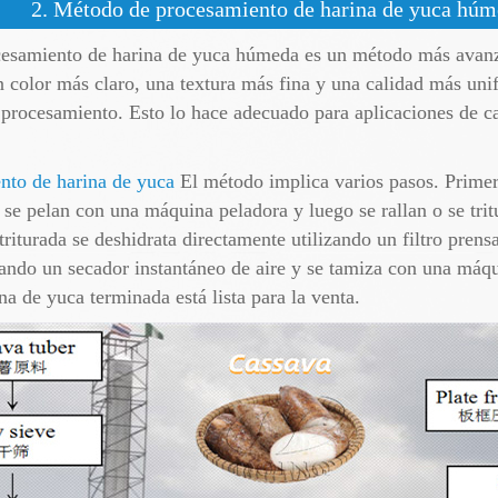
2. Método de procesamiento de harina de yuca hú
ocesamiento de harina de yuca húmeda es un método más avanz
n color más claro, una textura más fina y una calidad más uni
e procesamiento. Esto lo hace adecuado para aplicaciones de c
nto de harina de yuca
El método implica varios pasos. Primero
, se pelan con una máquina peladora y luego se rallan o se tr
riturada se deshidrata directamente utilizando un filtro pren
usando un secador instantáneo de aire y se tamiza con una máq
na de yuca terminada está lista para la venta.