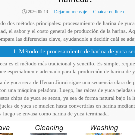
Dejar un mensaje
Chatear en línea
2026-05-13
ndo dos métodos principales: procesamiento de harina de yuca
ad, el sabor y el costo general de producción de la harina. 
mpara las diferencias clave, ayudándole a decidir cuál se ada
1. Método de procesamiento de harina de yuca se
ca es el método más tradicional y sencillo. Es simple, requie
ce especialmente adecuado para la producción de harina de y
 de yuca seca de Henan Jinrui sigue una secuencia clara de pa
con una máquina peladora. Luego, las raíces de yuca peladas
estos chips de yuca se secan, ya sea de forma natural bajo la 
uelas de yuca se muelen hasta convertirlas en harina mediante
 luego se envasa como harina de yuca terminada.