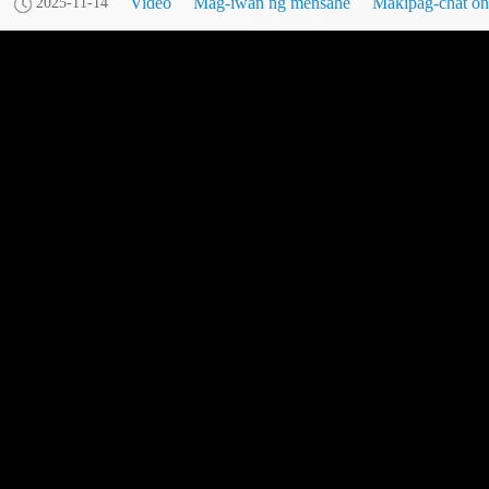
Video
Mag-iwan ng mensahe
Makipag-chat on
2025-11-14