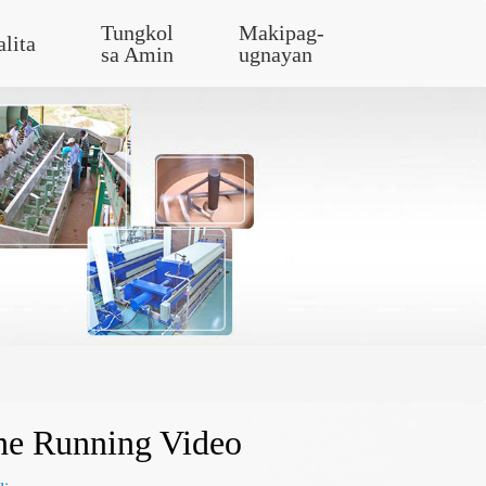
Tungkol
Makipag-
alita
sa Amin
ugnayan
ine Running Video