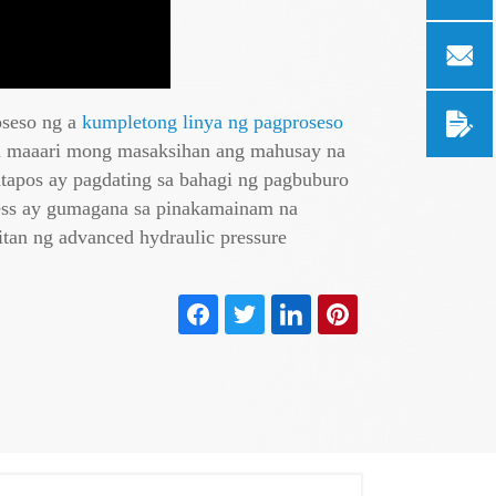
oseso ng a
kumpletong linya ng pagproseso
aan maaari mong masaksihan ang mahusay na
tapos ay pagdating sa bahagi ng pagbuburo
ress ay gumagana sa pinakamainam na
tan ng advanced hydraulic pressure