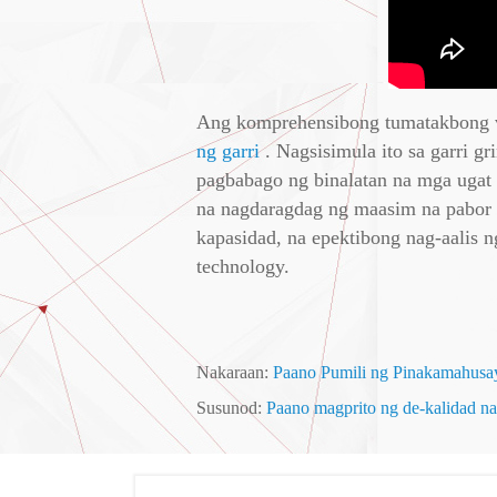
Ang komprehensibong tumatakbong vi
ng garri
. Nagsisimula ito sa garri
pagbabago ng binalatan na mga ugat
na nagdaragdag ng maasim na pabor s
kapasidad, na epektibong nag-aalis 
technology.
Nakaraan:
Paano Pumili ng Pinakamahusay
Susunod:
Paano magprito ng de-kalidad na