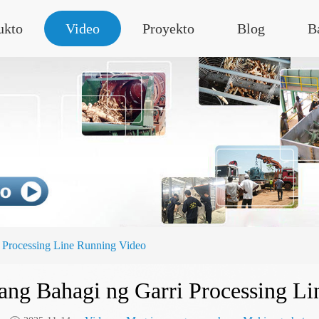
ukto
Video
Proyekto
Blog
B
i Processing Line Running Video
ang Bahagi ng Garri Processing L