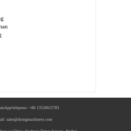
ng
ahan
g
tsApp/telepono:
+86 13526615783
ail:
sales@doingmachinery.com