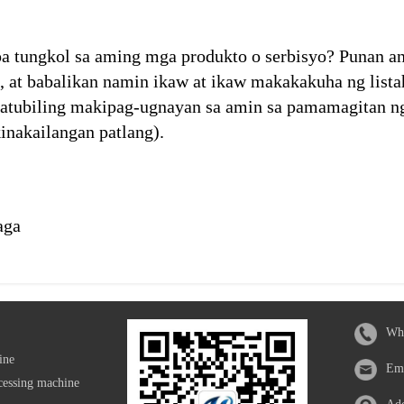
a tungkol sa aming mga produkto o serbisyo? Punan a
, at babalikan namin ikaw at ikaw makakakuha ng list
atubiling makipag-ugnayan sa amin sa pamamagitan n
inakailangan patlang).
aga
Wha
ine
Em
cessing machine