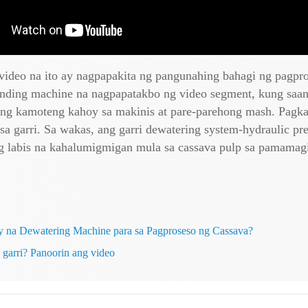
deo na ito ay nagpapakita ng pangunahing bahagi ng pagpr
 grinding machine na nagpapatakbo ng video segment, kung s
 ng kamoteng kahoy sa makinis at pare-parehong mash. Pagka
a garri. Sa wakas, ang garri dewatering system-hydraulic p
ng labis na kahalumigmigan mula sa cassava pulp sa pamamagi
 na Dewatering Machine para sa Pagproseso ng Cassava?
 garri? Panoorin ang video