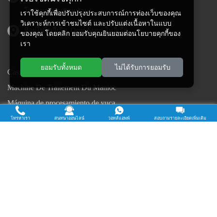
โจว, มณฑลเหอหนาน
เราใช้คุกกี้เพื่อปรับปรุงประสบการณ์การท่องเว็บของคุณ
วิเคราะห์การเข้าชมไซต์ และปรับแต่งเนื้อหาในแบบ
ที่อยู่ในไนจีเรีย: Ogun State, ไนจีเรีย
ของคุณ โดยคลิก ยอมรับคุณยินยอมต่อนโยบายคุกกี้ของ
เรา
ยอมรับทั้งหมด
ไม่ได้รับการยอมรับ
Cassava Processing Machine
Machine De Traitement Du Manioc
Máquina de procesamiento de yuca
Máy chế biến sắn
โทรหาเรา
สนทนาออนไลน์
วอทส์แอพพ์
สอบถามรายละเอียดเพิ่มเติม
Mesin pengolah singkong
เครื่องแปรรูปมันสำปะหลัง
Máquina de Processamento de Mandioca
ลิขสิทธิ์ © 2015-2026. Doing Holdings - เหอหนานจินรุยฟู้ดเอ็นจิเนียริ่ง
จำกัด
| นโยบายความเป็นส่วนตัว |
สงวนลิขสิทธิ์.
เนื้อหาบางส่วนบนเว็บไซต์นี้มาจากอินเทอร์เน็ต หากละเมิดสิทธิ์ของ
คุณโปรดแจ้งให้เราทราบทันเวลาเพื่อลบออก