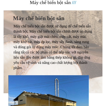
Máy chế biến bột sắn
///
Máy chế biến bột sắn
Máy chế biến bột sắn được sử dụng để chế biến sắn
thành bột, Máy chế biến bột sắn chính được áp dụng
là rây khô, máy giặt mái chèo, máy cắt, máy mài,
máy khử cát, máy ép lọc, máy sấy flash, sàng rung
và đóng gói tự động máy móc. Chúng tôi đảm bảo
rằng tất cả các bộ phận có thể tiếp xúc với nguyên
liệu sắn đều được làm bằng thép không gỉ, đáp ứng
yêu cầu vệ sinh và nâng cao chất lượng bột thành
phẩm.