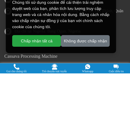
Chúng tôi sử dụng cookie để cải thiện trải nghiệm
duyệt web của bạn, phân tích lưu lượng truy cập
Địa chỉ tại Trung Quốc: Quảng trường Thời đại Tấn Thành, Quận
trang web và cá nhân hóa nội dung. Bằng cách nhấp
Kim Thủy, Trịnh Châu, tỉnh Hà Nam
vào chấp nhận sự đồng ý của bạn với chính sách
cookie của chúng tôi.
Địa chỉ tại Nigeria: Bang Ogun, Nigeria
Chấp nhận tất cả
Không được chấp nhận
Cassava Processing Machine
Machine De Traitement Du Manioc
Gọi cho chúng tôi
Trò chuyện trực tuyến
Whatsapp
Cuộc điều tra
Máquina de procesamiento de yuca
Máy chế biến sắn
Mesin pengolah singkong
เครื่องแปรรูปมันสำปะหลัง
Máquina de Processamento de Mandioca
Bản quyền © 2015-2026. doing Holdings - Công ty TNHH Kỹ thuật
Thực phẩm Hà Nam Jinrui
| Chính sách bảo mật |
Mọi quyền được bảo