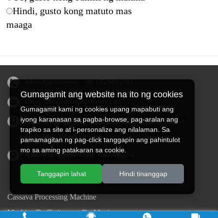
Hindi, gusto kong matuto mas
maaga
WhatsApp/telepono:
+86 13526615783
Gumagamit ang website na ito ng cookies
Email:
sales@doingmachinery.com
Gumagamit kami ng cookies upang mapabuti ang
iyong karanasan sa pagba-browse, pag-aralan ang
Address sa China: Jincheng Times Square, Jinshui District,
trapiko sa site at i-personalize ang nilalaman. Sa
Zhengzhou, Henan Province
pamamagitan ng pag-click tanggapin ang pahintulot
mo sa aming patakaran sa cookie.
Address sa Nigeria: Ogun State, Nigeria
Tanggapin lahat
Hindi tinanggap
Cassava Processing Machine
Machine De Traitement Du Manioc