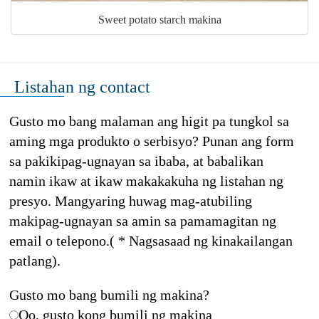
Sweet potato starch makina
Listahan ng contact
Gusto mo bang malaman ang higit pa tungkol sa
aming mga produkto o serbisyo? Punan ang form
sa pakikipag-ugnayan sa ibaba, at babalikan
namin ikaw at ikaw makakakuha ng listahan ng
presyo. Mangyaring huwag mag-atubiling
makipag-ugnayan sa amin sa pamamagitan ng
email o telepono.( * Nagsasaad ng kinakailangan
patlang).
Gusto mo bang bumili ng makina?
Oo, gusto kong bumili ng makina