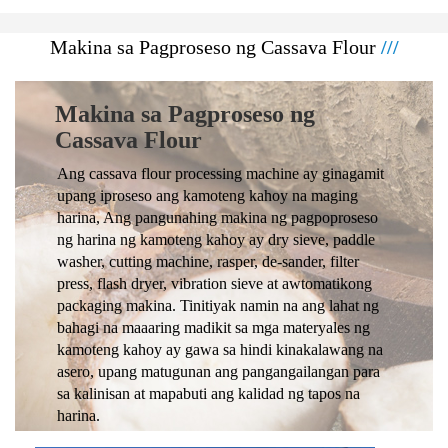
Makina sa Pagproseso ng Cassava Flour
///
Makina sa Pagproseso ng
Cassava Flour
Ang cassava flour processing machine ay ginagamit
upang iproseso ang kamoteng kahoy na maging
harina, Ang pangunahing makina ng pagpoproseso
ng harina ng kamoteng kahoy ay dry sieve, paddle
washer, cutting machine, rasper, de-sander, filter
press, flash dryer, vibration sieve at awtomatikong
packaging makina. Tinitiyak namin na ang lahat ng
bahagi na maaaring madikit sa mga materyales ng
kamoteng kahoy ay gawa sa hindi kinakalawang na
asero, upang matugunan ang pangangailangan para
sa kalinisan at mapabuti ang kalidad ng tapos na
harina.