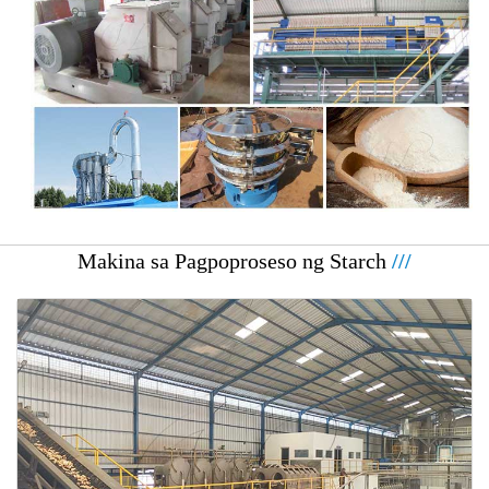
Makina sa Pagpoproseso ng Starch
///