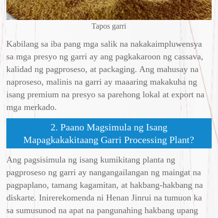
Tapos garri
Kabilang sa iba pang mga salik na nakakaimpluwensya
sa mga presyo ng garri ay ang pagkakaroon ng cassava,
kalidad ng pagproseso, at packaging. Ang mahusay na
naproseso, malinis na garri ay maaaring makakuha ng
isang premium na presyo sa parehong lokal at export na
mga merkado.
2. Paano Magsimula ng Isang
Mapagkakakitaang Garri Processing Plant?
Ang pagsisimula ng isang kumikitang planta ng
pagproseso ng garri ay nangangailangan ng maingat na
pagpaplano, tamang kagamitan, at hakbang-hakbang na
diskarte. Inirerekomenda ni Henan Jinrui na tumuon ka
sa sumusunod na apat na pangunahing hakbang upang