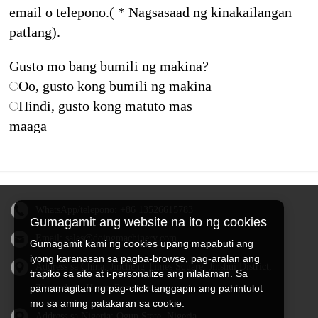
email o telepono.( * Nagsasaad ng kinakailangan
patlang).
Gusto mo bang bumili ng makina?
Oo, gusto kong bumili ng makina
Hindi, gusto kong matuto mas
maaga
WhatsApp/telepono:
+86 13526615783
Gumagamit ang website na ito ng cookies
Email:
sales@doingmachinery.com
Gumagamit kami ng cookies upang mapabuti ang
iyong karanasan sa pagba-browse, pag-aralan ang
Address sa China: Jincheng Times Square, Jinshui District,
trapiko sa site at i-personalize ang nilalaman. Sa
pamamagitan ng pag-click tanggapin ang pahintulot
Zhengzhou, Henan Province
mo sa aming patakaran sa cookie.
Address sa Nigeria: Ogun State, Nigeria