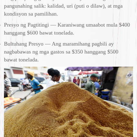
pangunahing salik: kalidad, uri (puti o dilaw), at mga
kondisyon sa pamilihan.
Presyo ng Pagtitingi — Karaniwang umaabot mula $400
hanggang $600 bawat tonelada.
Bultuhang Presyo — Ang maramihang pagbili ay
nagbabawas ng mga gastos sa $350 hanggang $500
bawat tonelada.