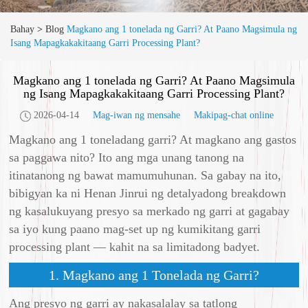
Bahay
>
Blog
Magkano ang 1 tonelada ng Garri? At Paano Magsimula ng
Isang Mapagkakakitaang Garri Processing Plant?
Magkano ang 1 tonelada ng Garri? At Paano Magsimula
ng Isang Mapagkakakitaang Garri Processing Plant?
2026-04-14
Mag-iwan ng mensahe
Makipag-chat online
Magkano ang 1 toneladang garri? At magkano ang gastos
sa paggawa nito? Ito ang mga unang tanong na
itinatanong ng bawat mamumuhunan. Sa gabay na ito,
bibigyan ka ni Henan Jinrui ng detalyadong breakdown
ng kasalukuyang presyo sa merkado ng garri at gagabay
sa iyo kung paano mag-set up ng kumikitang garri
processing plant — kahit na sa limitadong badyet.
1. Magkano ang 1 Tonelada ng Garri?
Ang presyo ng garri ay nakasalalay sa tatlong