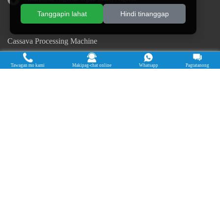
Tanggapin lahat
Hindi tinanggap
Cassava Processing Machine
Machine De Traitement Du Manioc
Tawagan mo kami
Makipag-chat online
Whatsapp
Pagtatanong
Máquina de procesamiento de yuca
Máy chế biến sắn
Mesin pengolah singkong
เครื่องแปรรูปมันสำปะหลัง
Máquina de Processamento de Mandioca
Copyright © 2015-2026. Doing Holdings - Henan Jinrui Food
Engineering Co., Ltd
| Patakaran sa Privacy |
Lahat ng karapatan ay
nakalaan.
Ang ilang nilalaman sa website na ito ay nagmula sa Internet. Kung
lumalabag sa iyong mga karapatan, mangyaring abisuhan kami sa oras
upang tanggalin ito.