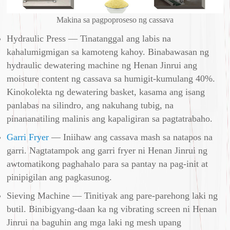
Makina sa pagpoproseso ng cassava
Hydraulic Press — Tinatanggal ang labis na
kahalumigmigan sa kamoteng kahoy. Binabawasan ng
hydraulic dewatering machine ng Henan Jinrui ang
moisture content ng cassava sa humigit-kumulang 40%.
Kinokolekta ng dewatering basket, kasama ang isang
panlabas na silindro, ang nakuhang tubig, na
pinananatiling malinis ang kapaligiran sa pagtatrabaho.
Garri Fryer
— Iniihaw ang cassava mash sa natapos na
garri. Nagtatampok ang garri fryer ni Henan Jinrui ng
awtomatikong paghahalo para sa pantay na pag-init at
pinipigilan ang pagkasunog.
Sieving Machine — Tinitiyak ang pare-parehong laki ng
butil. Binibigyang-daan ka ng vibrating screen ni Henan
Jinrui na baguhin ang mga laki ng mesh upang