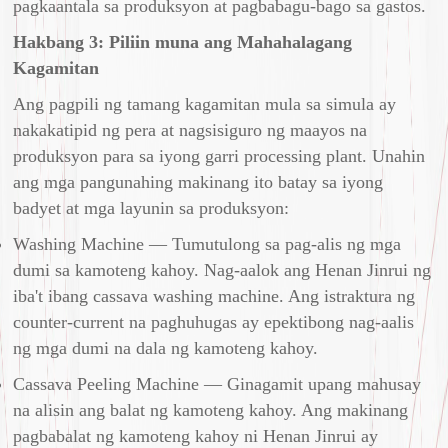
pagkaantala sa produksyon at pagbabagu-bago sa gastos.
Hakbang 3: Piliin muna ang Mahahalagang
Kagamitan
Ang pagpili ng tamang kagamitan mula sa simula ay
nakakatipid ng pera at nagsisiguro ng maayos na
produksyon para sa iyong garri processing plant. Unahin
ang mga pangunahing makinang ito batay sa iyong
badyet at mga layunin sa produksyon:
Washing Machine — Tumutulong sa pag-alis ng mga
dumi sa kamoteng kahoy. Nag-aalok ang Henan Jinrui ng
iba't ibang cassava washing machine. Ang istraktura ng
counter-current na paghuhugas ay epektibong nag-aalis
ng mga dumi na dala ng kamoteng kahoy.
Cassava Peeling Machine — Ginagamit upang mahusay
na alisin ang balat ng kamoteng kahoy. Ang makinang
pagbabalat ng kamoteng kahoy ni Henan Jinrui ay