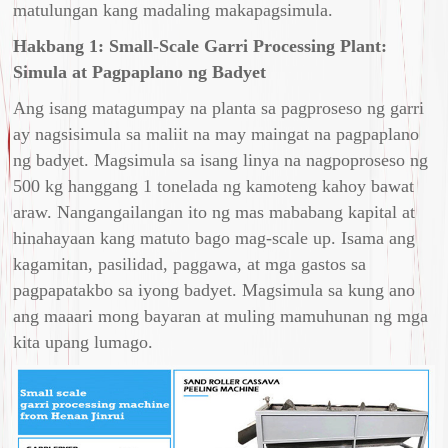
matulungan kang madaling makapagsimula.
Hakbang 1: Small-Scale Garri Processing Plant:
Simula at Pagpaplano ng Badyet
Ang isang matagumpay na planta sa pagproseso ng garri
ay nagsisimula sa maliit na may maingat na pagpaplano
ng badyet. Magsimula sa isang linya na nagpoproseso ng
500 kg hanggang 1 tonelada ng kamoteng kahoy bawat
araw. Nangangailangan ito ng mas mababang kapital at
hinahayaan kang matuto bago mag-scale up. Isama ang
kagamitan, pasilidad, paggawa, at mga gastos sa
pagpapatakbo sa iyong badyet. Magsimula sa kung ano
ang maaari mong bayaran at muling mamuhunan ng mga
kita upang lumago.