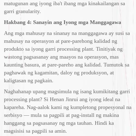
matugunan ang iyong iba't ibang mga kinakailangan sa
garri granularity.
Hakbang 4: Sanayin ang Iyong mga Manggagawa
Ang mga mahusay na sinanay na manggagawa ay susi sa
mahusay na operasyon at pare-parehong kalidad ng
produkto sa iyong garri processing plant. Tinitiyak ng
wastong pagsasanay ang maayos na operasyon, mas
kaunting basura, at pare-pareho ang kalidad. Tumutok sa
paghawak ng kagamitan, daloy ng produksyon, at
kaligtasan ng pagkain.
Naghahanap upang magsimula ng isang kumikitang garri
processing plant? Si Henan Jinrui ang iyong ideal na
kapareha. Nag-aalok kami ng kumpletong propesyonal na
serbisyo — mula sa pagpili at pag-install ng makina
hanggang sa pagsasanay ng mga tauhan. Hindi ka
magsisisi sa pagpili sa amin.